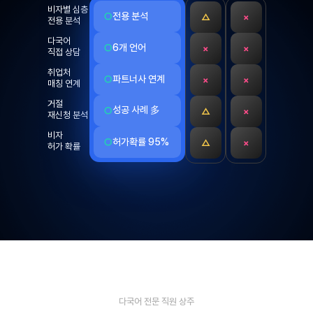
비자별 심층

전용 분석
○
△
×
전용 분석
다국어

6개 언어
○
×
×
직접 상담
취업처

파트너사 연계
○
×
×
매칭 연계
거절

성공 사례 多
○
△
×
재신청 분석
비자

허가확률 95%
○
△
×
허가 확률
다국어 전문 직원 상주