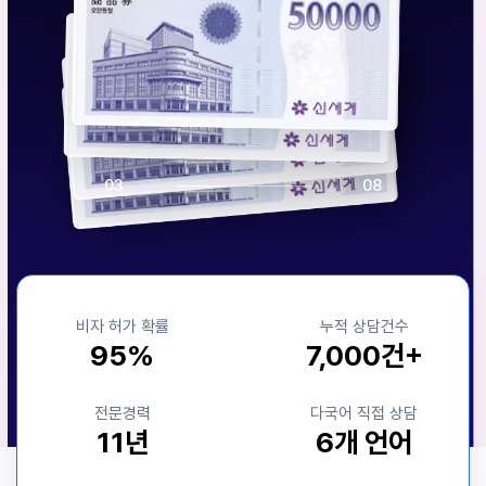
0
3
0
8
비자 허가 확률
누적 상담건수
95%
7,000건+
전문경력
다국어 직접 상담
11년
6개 언어