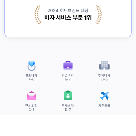
2024 히트브랜드 대상
비자 서비스 부문 1위
결혼비자 

취업비자 

투자비자 

F-6
E-7
D-8
단체초청 

주재비자 

자진출국
C-3
D-7